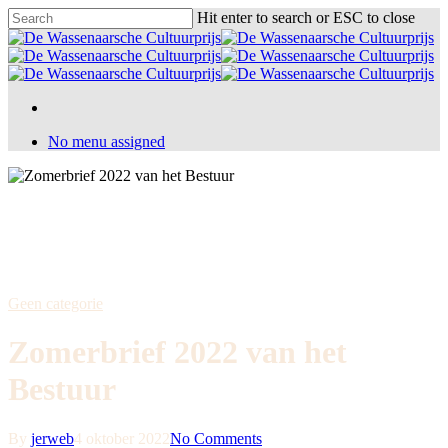
Skip
Hit enter to search or ESC to close
to
Close
main
Search
content
Menu
Menu
Menu
No menu assigned
Geen categorie
Zomerbrief 2022 van het
Bestuur
By
jerweb
4 oktober 2022
No Comments