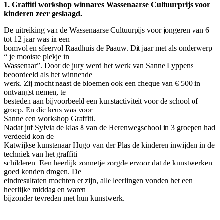
1. Graffiti workshop winnares Wassenaarse Cultuurprijs voor
kinderen zeer geslaagd.
De uitreiking van de Wassenaarse Cultuurpijs voor jongeren van 6
tot 12 jaar was in een
bomvol en sfeervol Raadhuis de Paauw. Dit jaar met als onderwerp
“ je mooiste plekje in
Wassenaar”. Door de jury werd het werk van Sanne Lyppens
beoordeeld als het winnende
werk. Zij mocht naast de bloemen ook een cheque van € 500 in
ontvangst nemen, te
besteden aan bijvoorbeeld een kunstactiviteit voor de school of
groep. En die keus was voor
Sanne een workshop Graffiti.
Nadat juf Sylvia de klas 8 van de Herenwegschool in 3 groepen had
verdeeld kon de
Katwijkse kunstenaar Hugo van der Plas de kinderen inwijden in de
techniek van het graffiti
schilderen. Een heerlijk zonnetje zorgde ervoor dat de kunstwerken
goed konden drogen. De
eindresultaten mochten er zijn, alle leerlingen vonden het een
heerlijke middag en waren
bijzonder tevreden met hun kunstwerk.