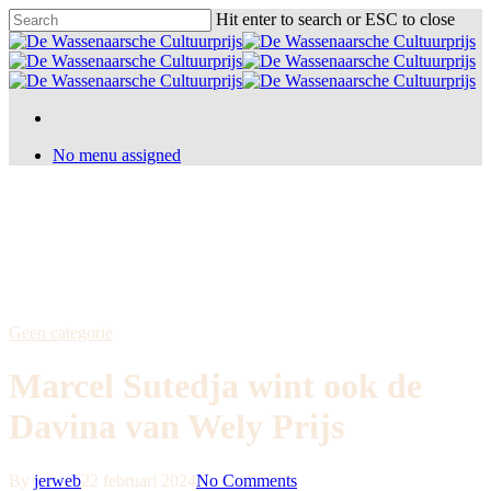
Skip
Hit enter to search or ESC to close
to
Close
main
Search
content
Menu
Menu
Menu
No menu assigned
Geen categorie
Marcel Sutedja wint ook de
Davina van Wely Prijs
By
jerweb
22 februari 2024
No Comments